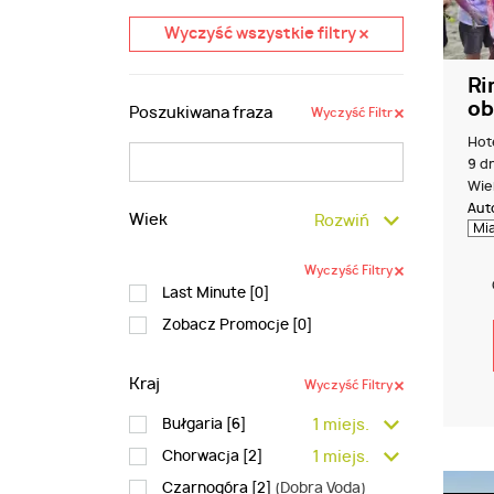
Wyczyść wszystkie filtry
Ri
ob
Poszukiwana fraza
Wyczyść Filtr
Hot
9 dn
Wiek
Aut
Wiek
Rozwiń
Wyczyść Filtry
Last Minute [
0
]
Zobacz Promocje [
0
]
Kraj
Wyczyść Filtry
Bułgaria [
6
]
1 miejs.
Chorwacja [
2
]
1 miejs.
Czarnogóra [
2
]
(Dobra Voda)