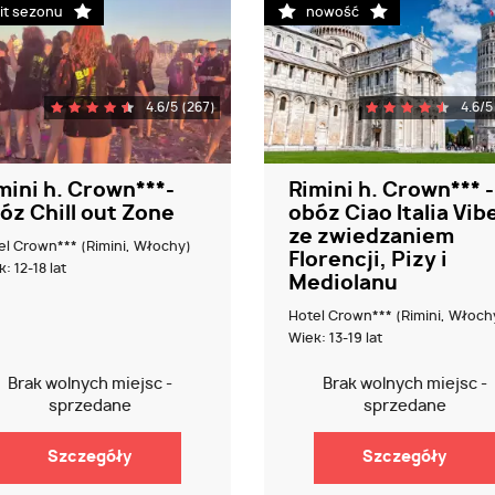
it sezonu
nowość
4.6/5 (267)
4.6/5
mini h. Crown***-
Rimini h. Crown*** -
óz Chill out Zone
obóz Ciao Italia Vib
ze zwiedzaniem
el Crown*** (Rimini, Włochy)
Florencji, Pizy i
: 12-18 lat
Mediolanu
Hotel Crown*** (Rimini, Włoch
Wiek: 13-19 lat
Brak wolnych miejsc -
Brak wolnych miejsc -
sprzedane
sprzedane
Szczegóły
Szczegóły