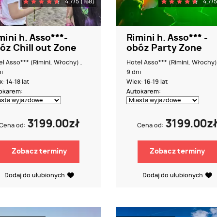
4.7/5 (168)
4.7/5
mini h. Asso***-
Rimini h. Asso*** -
óz Chill out Zone
obóz Party Zone
el Asso*** (Rimini, Włochy) ,
Hotel Asso*** (Rimini, Włochy)
i
9 dni
: 14-18 lat
Wiek: 16-19 lat
okarem:
Autokarem:
3199.00zł
3199.00z
Cena od:
Cena od:
Zobacz terminy
Zobacz terminy
Dodaj do ulubionych
Dodaj do ulubionych