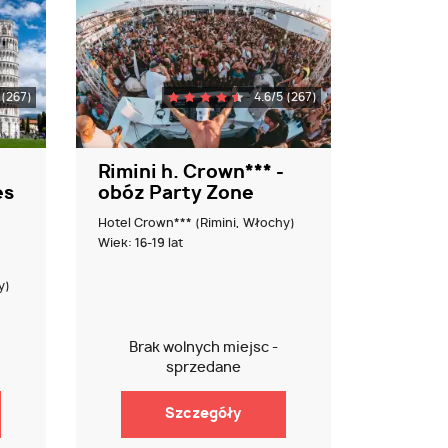
 (267)
4.6/5 (267)
Rimini h. Crown*** -
es
obóz Party Zone
Hotel Crown*** (Rimini, Włochy)
Wiek: 16-19 lat
y)
Brak wolnych miejsc -
sprzedane
Szczegóły