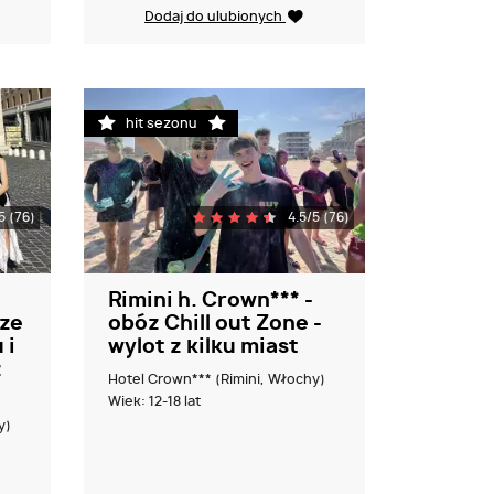
Dodaj do ulubionych
hit sezonu
5 (76)
4.5/5 (76)
Rimini h. Crown*** -
 ze
obóz Chill out Zone -
 i
wylot z kilku miast
z
Hotel Crown*** (Rimini, Włochy)
Wiek: 12-18 lat
y)