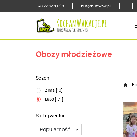
+48 22 8276098
but@but.waw.pl
Obozy młodzieżowe
Sezon
Ko
Zima [
10
]
Lato [
171
]
Sortuj według
Popularność