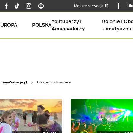
Moja rezerwacja
Ul
Youtuberzy i
Kolonie i Ob
EUROPA
POLSKA
Ambasadorzy
tematyczne
Obozy młodzieżowe
chamWakacje.pl