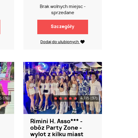
Brak wolnych miejsc -
sprzedane
Szczegóły
Dodaj do ulubionych
5 (76)
4.7/5 (37)
Rimini H. Asso*** -
obóz Party Zone -
wylot z kilku miast