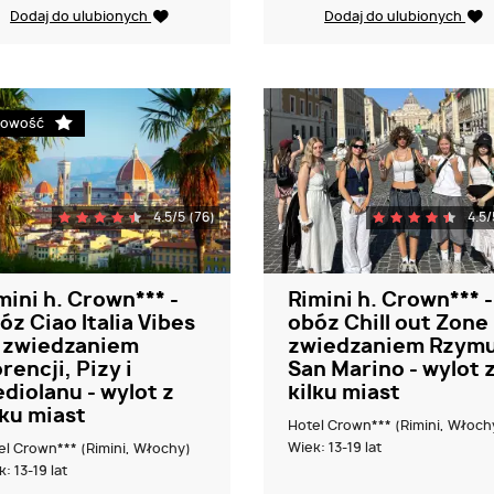
Dodaj do ulubionych
Dodaj do ulubionych
owość
4.5/5 (76)
4.5/
mini h. Crown*** -
Rimini h. Crown*** -
óz Ciao Italia Vibes
obóz Chill out Zone
 zwiedzaniem
zwiedzaniem Rzymu
orencji, Pizy i
San Marino - wylot 
diolanu - wylot z
kilku miast
lku miast
Hotel Crown*** (Rimini, Włoch
Wiek: 13-19 lat
el Crown*** (Rimini, Włochy)
: 13-19 lat