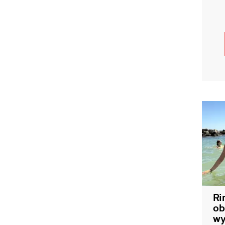
Ri
ob
wy