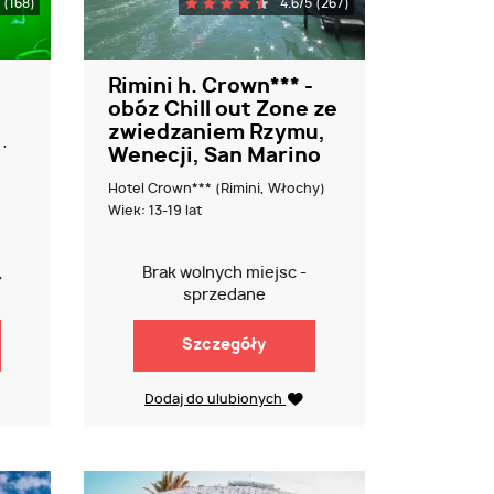
 (168)
4.6/5 (267)
Rimini h. Crown*** -
obóz Chill out Zone ze
zwiedzaniem Rzymu,
 ,
Wenecji, San Marino
Hotel Crown*** (Rimini, Włochy)
Wiek: 13-19 lat
Brak wolnych miejsc -
ł
sprzedane
Szczegóły
Dodaj do ulubionych