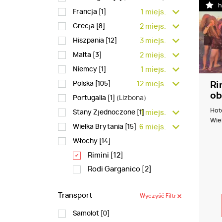
h
Francja [
1
]
1 miejs.
Grecja [
8
]
2 miejs.
Hiszpania [
12
]
3 miejs.
Malta [
3
]
2 miejs.
Niemcy [
1
]
1 miejs.
Polska [
105
]
12 miejs.
Ri
ob
Portugalia [
1
]
(Lizbona)
Hot
Stany Zjednoczone [
1
1 miejs.
]
Wiek
Wielka Brytania [
15
]
6 miejs.
Włochy [
14
]
Rimini [
12
]
Rodi Garganico [
2
]
Transport
Wyczyść Filtr
Samolot [
0
]