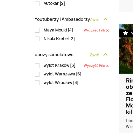
Autokar [
2
]
Youtuberzy i Ambasadorzy
Zwiń
Maya Mould [
4
]
Wyczyść Filtr
n
NIkola Krehel [
2
]
obozy samolotowe
Zwiń
wylot Kraków [
3
]
Wyczyść Filtr
wylot Warszawa [
6
]
Ri
wylot Wrocław [
3
]
ob
ze
Fl
Me
ki
Hot
Wiek