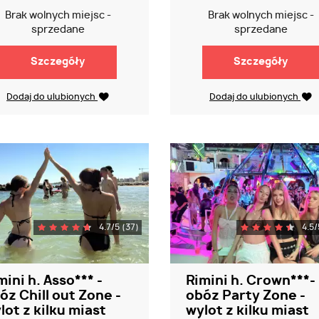
Brak wolnych miejsc -
Brak wolnych miejsc -
sprzedane
sprzedane
Szczegóły
Szczegóły
Dodaj do ulubionych
Dodaj do ulubionych
4.7/5 (37)
4.5/
mini h. Asso*** -
Rimini h. Crown***-
óz Chill out Zone -
obóz Party Zone -
lot z kilku miast
wylot z kilku miast